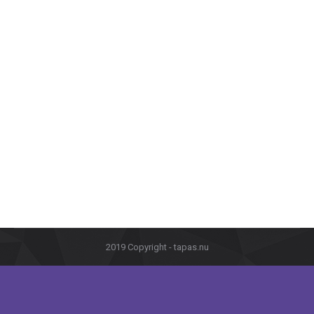
Australisk mat
Världens mat
Av
7th augusti 2019
Australiska köket har starka influenser från den
brittiska matkulturen tack vare de brittiska bosättarna
som kom till Australien under 1700-talet. Ida
2019 Copyright - tapas.nu